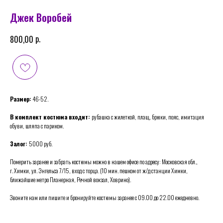
Джек Воробей
р.
800,00
Размер:
46-52.
В комплект костюма входит:
рубашка с жилеткой, плащ, брюки, пояс, имитация
обуви, шляпа с париком.
Залог:
5000 руб.
Померить заранее и забрать костюмы можно в нашем офисе по адресу: Московская обл.,
г. Химки, ул. Энгельса 7/15, вход с торца. (10 мин. пешком от ж/д станции Химки,
ближайшие метро Планерная, Речной вокзал, Ховрино).
Звоните нам или пишите и бронируйте костюмы заранее с 09.00 до 22.00 ежедневно.