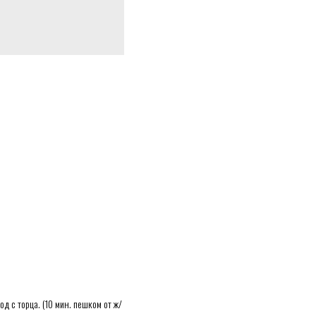
д с торца. (10 мин. пешком от ж/