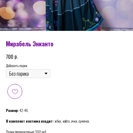
Мирабель Энканто
р.
700
Добавить парик
Размер:
42-46.
В комплект костюма входит:
юбка, кофта, очки, сумочка.
Парик дополнительно 300 руб.