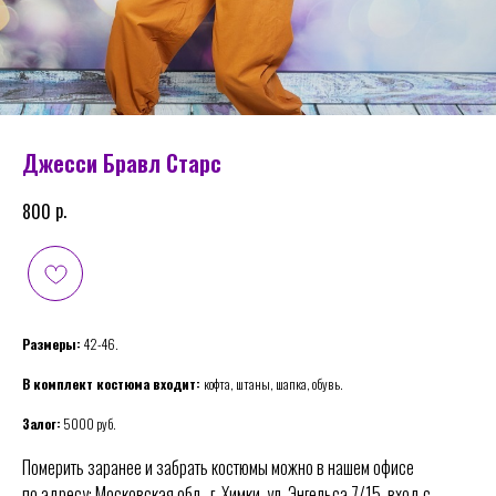
Джесси Бравл Старс
р.
800
Размеры:
42-46.
В комплект костюма входит:
кофта, штаны, шапка, обувь.
Залог:
5000 руб.
Померить заранее и забрать костюмы можно в нашем офисе
по адресу: Московская обл., г. Химки, ул. Энгельса 7/15, вход с