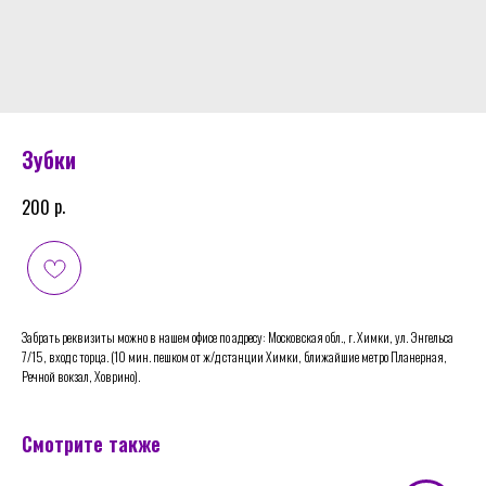
Зубки
р.
200
Забрать реквизиты можно в нашем офисе по адресу: Московская обл., г. Химки, ул. Энгельса
7/15, вход с торца. (10 мин. пешком от ж/д станции Химки, ближайшие метро Планерная,
Речной вокзал, Ховрино).
Смотрите также