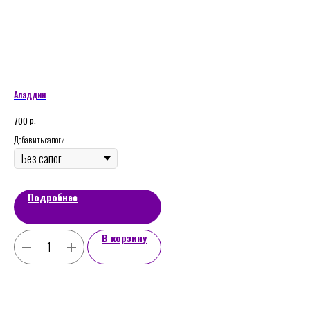
Аладдин
Гно
р.
700
800
Добавить сапоги
Подробнее
В корзину