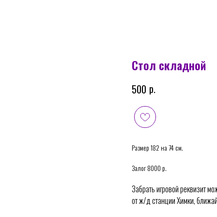
Стол складной
р.
500
Размер 182 на 74 см.
Залог 8000 р.
Забрать игровой реквизит можн
от ж/д станции Химки, ближа