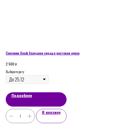
Снеговик Олаф Холодное сердце ростовая кукла
Рум
р.
2 500
600
Выберите дату
Доб
Подробнее
В корзину