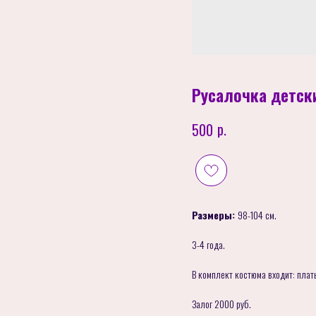
Русалочка детски
р.
500
Размеры:
98-104 см.
3-4 года.
В комплект костюма входит: плать
Залог 2000 руб.