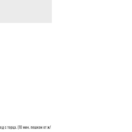
д с торца. (10 мин. пешком от ж/