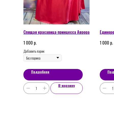
Спящая красавица принцесса Аврора
Единор
р.
р.
1 000
1 000
Добавить парик
Подробнее
Под
В корзину