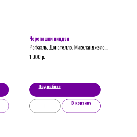
Черепашки ниндзя
Рафаэль, Донателло, Микеланджело,
Леонардо
р.
1 000
Подробнее
В корзину